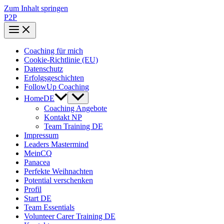
Zum Inhalt springen
P2P
Coaching für mich
Cookie-Richtlinie (EU)
Datenschutz
Erfolgsgeschichten
FollowUp Coaching
HomeDE
Coaching Angebote
Kontakt NP
Team Training DE
Impressum
Leaders Mastermind
MeinCQ
Panacea
Perfekte Weihnachten
Potential verschenken
Profil
Start DE
Team Essentials
Volunteer Carer Training DE